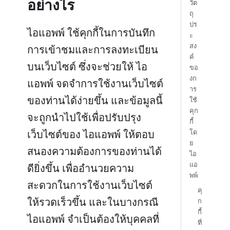
อย่างไร
วัต
ถุ
ปร
ไอแอพพ์ ใช้คุกกี้ในการบันทึก
ะ
สง
การเข้าชมและการลงทะเบียน
ค์
บนเว็บไซต์ ซึ่งจะช่วยให้ ไอ
ขอ
งก
แอพพ์ จดจำการใช้งานเว็บไซต์
าร
ของท่านได้ง่ายขึ้น และข้อมูลนี้
ใช้
คุก
จะถูกนำไปใช้เพื่อปรับปรุง
กี้
เว็บไซต์ของ ไอแอพพ์ ให้ตอบ
โด
ย
สนองความต้องการของท่านได้
ไอ
แอ
ดียิ่งขึ้น เพื่ออำนวยความ
พพ์
สะดวกในการใช้งานเว็บไซต์
คุ
ให้รวดเร็วขึ้น และในบางกรณี
ก
กี้
ไอแอพพ์ จำเป็นต้องให้บุคคลที่
ที่