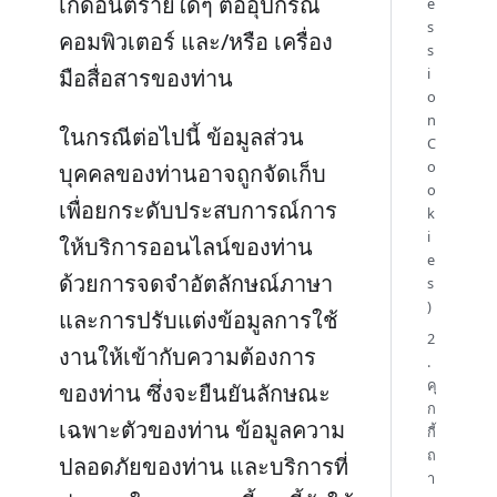
เกิดอันตรายใดๆ ต่ออุปกรณ์
e
s
คอมพิวเตอร์ และ/หรือ เครื่อง
s
มือสื่อสารของท่าน
i
o
n
ในกรณีต่อไปนี้ ข้อมูลส่วน
C
o
บุคคลของท่านอาจถูกจัดเก็บ
o
เพื่อยกระดับประสบการณ์การ
k
i
ให้บริการออนไลน์ของท่าน
e
ด้วยการจดจำอัตลักษณ์ภาษา
s
)
และการปรับแต่งข้อมูลการใช้
2
งานให้เข้ากับความต้องการ
.
คุ
ของท่าน ซึ่งจะยืนยันลักษณะ
ก
เฉพาะตัวของท่าน ข้อมูลความ
กี้
ถ
ปลอดภัยของท่าน และบริการที่
า