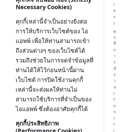
i
Necessary Cookies)
e
s
คุกกี้เหล่านี้จำเป็นอย่างยิ่งต่อ
)
การให้บริการเว็บไซต์ของ ไอ
คุ
ก
แอพพ์ เพื่อให้ท่านสามารถเข้า
กี้
ถึงส่วนต่างๆ ของเว็บไซต์ได้
ก
า
รวมถึงช่วยในการจดจำข้อมูลที่
ร
ทำ
ท่านได้ให้ไว้ก่อนหน้านี้ผ่าน
ง
เว็บไซต์ การปิดใช้งานคุกกี้
า
น
เหล่านี้จะส่งผลให้ท่านไม่
(
สามารถใช้บริการที่จำเป็นของ
F
u
ไอแอพพ์ ซึ่งต้องอาศัยคุกกี้ได้
n
c
คุกกี้ประสิทธิภาพ
t
(Performance Cookies)
i