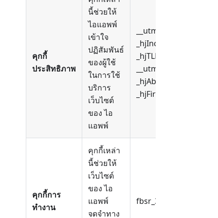
นี้ช่วยให้
ไอแอพพ์
__utmc,
เข้าใจ
_hjIncludedInPagevie
ปฏิสัมพันธ์
คุกกี้
_hjTLDTest, _gid, __ut
ของผู้ใช้
ประสิทธิภาพ
__utmt, __utmz, _hjid, 
ในการใช้
_hjAbsoluteSessionIn
บริการ
_hjFirstSeen
เว็บไซต์
ของ ไอ
แอพพ์
คุกกี้เหล่า
นี้ช่วยให้
เว็บไซต์
ของ ไอ
คุกกี้การ
แอพพ์
fbsr_34048664264576
ทำงาน
จดจำทาง