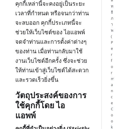
คุกกี้เหล่านี้จะคงอยู่เป็นระยะ
ท
เวลาที่กำหนด หรือจนกว่าท่าน
ธิ
ภ
จะลบออก คุกกี้ประเภทนี้จะ
า
พ
ช่วยให้เว็บไซต์ของ ไอแอพพ์
(
จดจำท่านและการตั้งค่าต่างๆ
P
e
ของท่าน เมื่อท่านกลับมาใช้
r
งานเว็บไซต์อีกครั้ง ซึ่งจะช่วย
f
o
ให้ท่านเข้าสู่เว็บไซต์ได้สะดวก
r
และรวดเร็วยิ่งขึ้น
m
a
n
วัตถุประสงค์ของการ
c
ใช้คุกกี้โดย ไอ
e
C
แอพพ์
o
o
k
คุกกี้ที่จำเป็นอย่างยิ่ง (Strictly