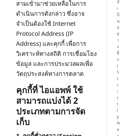
จำ
สามเข้ามาช่วยเหลือในการ
เ
ดำเนินการดังกล่าว ซึ่งอาจ
ป็
น
จำเป็นต้องใช้ Internet
อ
Protocol Address (IP
ย่
า
Address) และคุกกี้ เพื่อการ
ง
วิเคราะห์ทางสถิติ การเชื่อมโยง
ยิ่
ง
ข้อมูล และการประมวลผลเพื่อ
(
S
วัตถุประสงค์ทางการตลาด
t
r
คุกกี้ที่ ไอแอพพ์ ใช้
i
สามารถแบ่งได้ 2
c
t
ประเภทตามการจัด
l
y
เก็บ
N
e
1. คุกกี้ชั่วคราว (Session
c