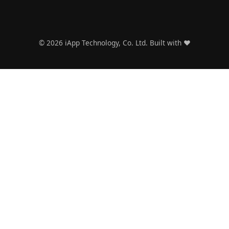
©
2026
iApp Technology, Co. Ltd. Built with ❤️