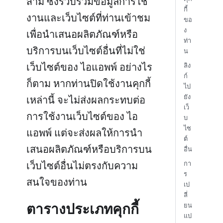
สาม ซึ่งรวบรวมข้อมูลการใช้
กี้
งานและเว็บไซต์ที่ท่านเข้าชม
ขอ
ง
เพื่อนำเสนอผลิตภัณฑ์หรือ
ท่า
บริการบนเว็บไซต์อื่นที่ไม่ใช่
น
เว็บไซต์ของ ไอแอพพ์ อย่างไร
ลิง
ก์
ก็ตาม หากท่านปิดใช้งานคุกกี้
ไป
ยัง
เหล่านี้ จะไม่ส่งผลกระทบต่อ
เว็
การใช้งานเว็บไซต์ของ ไอ
บ
ไซ
แอพพ์ แต่จะส่งผลให้การนำ
ต์
เสนอผลิตภัณฑ์หรือบริการบน
อื่น
เว็บไซต์อื่นไม่ตรงกับความ
กา
ร
สนใจของท่าน
เป
ลี่
ตารางประเภทคุกกี้
ยน
แป