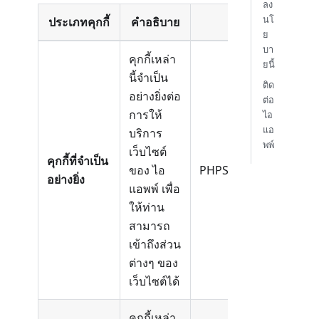
ลง
นโ
ประเภทคุกกี้
คำอธิบาย
ชื่อคุกก
ย
บา
คุกกี้เหล่า
ยนี้
นี้จำเป็น
ติด
อย่างยิ่งต่อ
ต่อ
การให้
ไอ
แอ
บริการ
พพ์
เว็บไซต์
คุกกี้ที่จำเป็น
ของ ไอ
PHPSESSID, JSESSION
อย่างยิ่ง
แอพพ์ เพื่อ
ให้ท่าน
สามารถ
เข้าถึงส่วน
ต่างๆ ของ
เว็บไซต์ได้
คุกกี้เหล่า