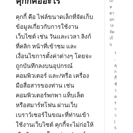
คุกกี้คืออะไร
เภ
ท
ตา
คุกกี้ คือ ไฟล์ขนาดเล็กที่จัดเก็บ
มก
ข้อมูลเกี่ยวกับการใช้งาน
าร
จัด
เว็บไซต์ เช่น วันและเวลา ลิงก์
เก็
บ
ที่คลิก หน้าที่เข้าชม และ
1
เงื่อนไขการตั้งค่าต่างๆ โดยจะ
.
ถูกบันทึกลงบนอุปกรณ์
คุ
ก
คอมพิวเตอร์ และ/หรือ เครื่อง
กี้
มือสื่อสารของท่าน เช่น
ชั่
ว
คอมพิวเตอร์พกพา แท็บเล็ต
ค
ร
หรือสมาร์ทโฟน ผ่านเว็บ
า
เบราว์เซอร์ในขณะที่ท่านเข้า
ว
(
ใช้งานเว็บไซต์ คุกกี้จะไม่ก่อให้
S