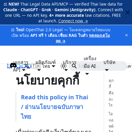
⚖️
NEW!
Thai Legal Data API/MCP — verified Thai law data for
Claude · ChatGPT · Grok · Gemini (Antigravity)
. Connect with
one URL — no API key.
4× more accurate
law citations. FREE
at launch.
Connect now →
⚖️
ใหม่!
OpenThai 2.0 Legal — โมเดลกฎหมายไทยแบบ
×
เปิด พร้อม
API ฟรี 1 เดือน เชื่อม RAG ในตัว
ทดลองเดโม
สด →
เครื่อง
เอกสาร
ผลิตภัณฑ์
บริการ
บริษัท
🇹🇭 ไทย
iApp
มือ AI
ราค
API
นโยบายคุกกี้
คุก
กี้
คือ
Read this policy in Thai
อะ
ไร
/ อ่านนโยบายฉบับภาษา
ไอ
ไทย
แอ
พพ์