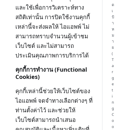
ด
และใช้เพื่อการวิเคราะห์ทาง
เ
สถิติเท่านั้น การปิดใช้งานคุกกี้
ป้
า
เหล่านี้จะส่งผลให้ ไอแอพพ์ ไม่
ห
สามารถทราบจำนวนผู้เข้าชม
ม
า
เว็บไซต์ และไม่สามารถ
ย
(
ประเมินคุณภาพการบริการได้
T
a
คุกกี้การทำงาน (Functional
r
Cookies)
g
e
คุกกี้เหล่านี้ช่วยให้เว็บไซต์ของ
t
i
ไอแอพพ์ จดจำทางเลือกต่างๆ ที่
n
g
ท่านตั้งค่าไว้ และช่วยให้
C
เว็บไซต์สามารถนำเสนอ
o
o
คุณสมบัติและเนื้อหาเพิ่มเติมที่