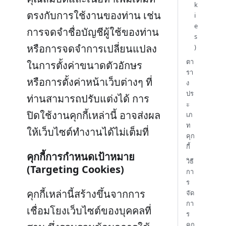
k
ตรงกับการใช้งานของท่าน เช่น
i
e
การจดจำชื่อบัญชีผู้ใช้ของท่าน
s
หรือการจดจำการเปลี่ยนแปลง
)
ตา
ในการตั้งค่าขนาดตัวอักษร
รา
หรือการตั้งค่าหน้าเว็บต่างๆ ที่
ง
ปร
ท่านสามารถปรับแต่งได้ การ
ะ
ปิดใช้งานคุกกี้เหล่านี้ อาจส่งผล
เภ
ท
ให้เว็บไซต์ทำงานได้ไม่เต็มที่
คุก
กี้
คุกกี้การกำหนดเป้าหมาย
วิธี
(Targeting Cookies)
กา
ร
คุกกี้เหล่านี้สร้างขึ้นจากการ
จัด
กา
เชื่อมโยงเว็บไซต์ของบุคคลที่
ร
คุก