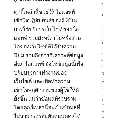
o
n
คุกกี้เหล่านี้ช่วยให้ ไอแอพพ์
a
เข้าใจปฏิสัมพันธ์ของผู้ใช้ใน
l
C
การใช้บริการเว็บไซต์ของ ไอ
o
แอพพ์ รวมถึงหน้าเว็บหรือส่วน
o
k
ใดของเว็บไซต์ที่ได้รับความ
i
e
นิยม รวมถึงการวิเคราะห์ข้อมูล
s
อื่นๆ ไอแอพพ์ ยังใช้ข้อมูลนี้เพื่อ
)
ปรับปรุงการทำงานของ
คุ
ก
เว็บไซต์ และเพื่อทำความ
กี้
เข้าใจพฤติกรรมของผู้ใช้ให้ดี
ก
า
ยิ่งขึ้น แม้ว่าข้อมูลที่รวบรวม
ร
กำ
โดยคุกกี้เหล่านี้จะเป็นข้อมูลที่
ห
ไม่สามารถระบุตัวตนบุคคลได้
น