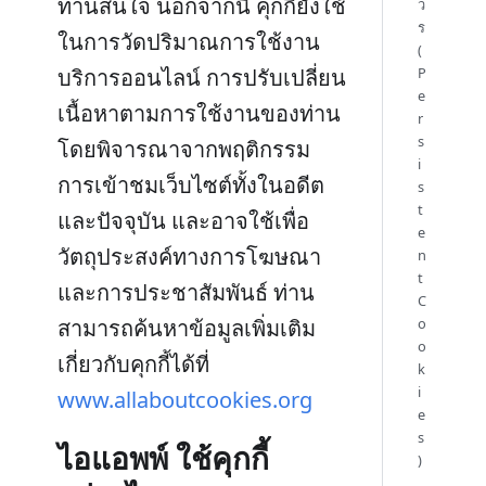
ท่านสนใจ นอกจากนี้ คุกกี้ยังใช้
ว
ร
ในการวัดปริมาณการใช้งาน
(
บริการออนไลน์ การปรับเปลี่ยน
P
e
เนื้อหาตามการใช้งานของท่าน
r
s
โดยพิจารณาจากพฤติกรรม
i
การเข้าชมเว็บไซต์ทั้งในอดีต
s
t
และปัจจุบัน และอาจใช้เพื่อ
e
วัตถุประสงค์ทางการโฆษณา
n
t
และการประชาสัมพันธ์ ท่าน
C
สามารถค้นหาข้อมูลเพิ่มเติม
o
o
เกี่ยวกับคุกกี้ได้ที่
k
i
www.allaboutcookies.org
e
s
ไอแอพพ์ ใช้คุกกี้
)