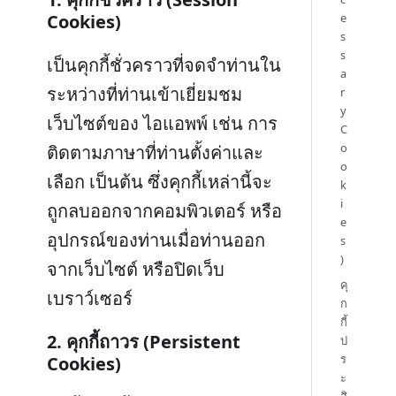
Cookies)
e
s
s
เป็นคุกกี้ชั่วคราวที่จดจำท่านใน
a
ระหว่างที่ท่านเข้าเยี่ยมชม
r
y
เว็บไซต์ของ ไอแอพพ์ เช่น การ
C
o
ติดตามภาษาที่ท่านตั้งค่าและ
o
เลือก เป็นต้น ซึ่งคุกกี้เหล่านี้จะ
k
i
ถูกลบออกจากคอมพิวเตอร์ หรือ
e
อุปกรณ์ของท่านเมื่อท่านออก
s
)
จากเว็บไซต์ หรือปิดเว็บ
คุ
เบราว์เซอร์
ก
กี้
2. คุกกี้ถาวร (Persistent
ป
ร
Cookies)
ะ
สิ