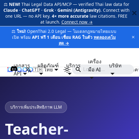
⚖️
NEW!
Thai Legal Data API/MCP — verified Thai law data for
Claude · ChatGPT · Grok · Gemini (Antigravity)
. Connect with
one URL — no API key.
4× more accurate
law citations. FREE
at launch.
Connect now →
⚖️
ใหม่!
OpenThai 2.0 Legal — โมเดลกฎหมายไทยแบบ
×
เปิด พร้อม
API ฟรี 1 เดือน เชื่อม RAG ในตัว
ทดลองเดโม
สด →
เครื่อง
เอกสาร
ผลิตภัณฑ์
บริการ
บริษัท
🇹🇭 ไทย
iApp
มือ AI
ราค
API
บริการเพิ่มประสิทธิภาพ LLM
Teacher-