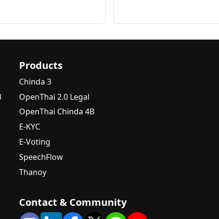
Products
Chinda 3
OpenThai 2.0 Legal
I
OpenThai Chinda 4B
E-KYC
E-Voting
SpeechFlow
Thanoy
Contact & Community