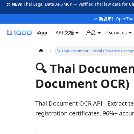
⚖️
NEW!
Thai Legal Data API/MCP — verified Thai law data for
Cl
⚖️
新发布！
OpenTh
iApp
API 文档
产品
Services
🔍 Thai Document Optical Character Recog
🔍 Thai Document
Document OCR)
Thai Document OCR API - Extract tex
registration certificates. 96%+ ac