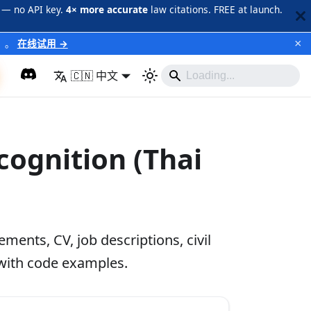
 — no API key.
4× more accurate
law citations. FREE at launch.
×
）
。
在线试用 →
🇨🇳 中文
cognition (Thai
ments, CV, job descriptions, civil
 with code examples.