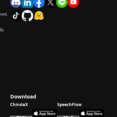
Road,
ึ่ง
Download
ChindaX
SpeechFlow