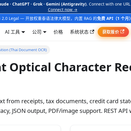
aude · ChatGPT · Grok · Gemini (Antigravity)
. Connect with one URL
Connect now →
ai 2.0 Legal — 开放权重泰语法律大模型，内置 RAG 的
免费 API（1 个月
AI 工具
公司
价格
系统状态
获取报价
nition (Thai Document OCR)
 Optical Character Re
t from receipts, tax documents, credit card state
curacy, JSON output, PDF/image support. REST API