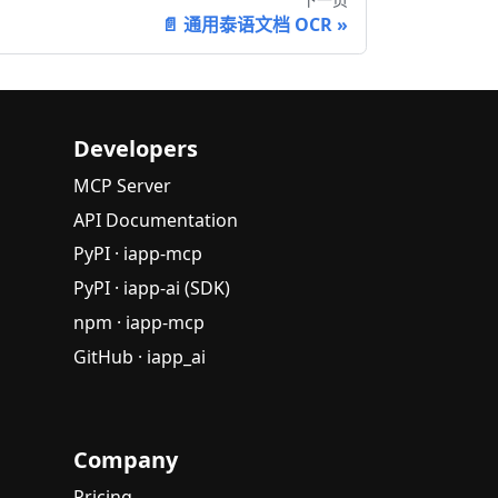
📄 通用泰语文档 OCR
Developers
MCP Server
API Documentation
PyPI · iapp-mcp
PyPI · iapp-ai (SDK)
npm · iapp-mcp
GitHub · iapp_ai
Company
Pricing