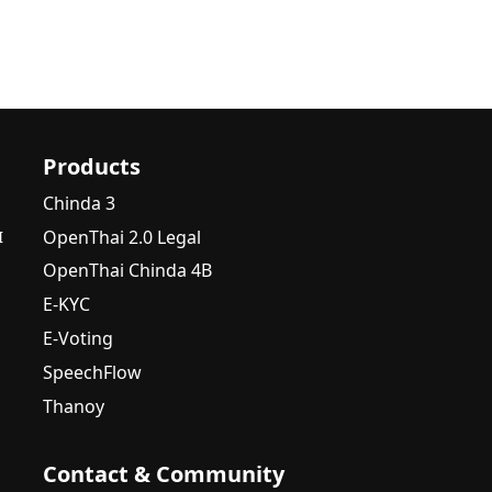
Products
Chinda 3
OpenThai 2.0 Legal
I
OpenThai Chinda 4B
E-KYC
E-Voting
SpeechFlow
Thanoy
Contact & Community