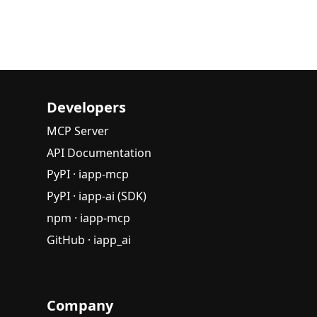
Developers
MCP Server
API Documentation
PyPI · iapp-mcp
PyPI · iapp-ai (SDK)
npm · iapp-mcp
GitHub · iapp_ai
Company