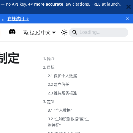
 — no API key.
4× more accurate
law citations. FREE at launch.
×
）
。
在线试用 →
🇨🇳 中文
 制定
1. 简介
2. 目标
2.1 保护个人数据
2.2 建立信任
2.3 维持服务标准
3. 定义
3.1 “个人数据”
3.2 “生物识别数据”或“生
物特征”