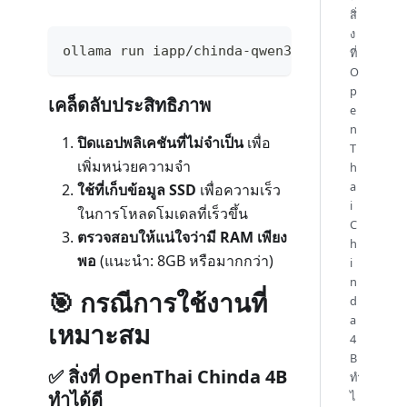
สิ่
ง
ollama run iapp/chinda-qwen3-4b --low-memo
ที่
O
p
เคล็ดลับประสิทธิภาพ
e
n
ปิดแอปพลิเคชันที่ไม่จำเป็น
เพื่อ
T
เพิ่มหน่วยความจำ
h
a
ใช้ที่เก็บข้อมูล SSD
เพื่อความเร็ว
i
ในการโหลดโมเดลที่เร็วขึ้น
C
ตรวจสอบให้แน่ใจว่ามี RAM เพียง
h
พอ
(แนะนำ: 8GB หรือมากกว่า)
i
n
🎯 กรณีการใช้งานที่
d
a
เหมาะสม
4
B
✅ สิ่งที่ OpenThai Chinda 4B
ทำ
ทำได้ดี
ไ