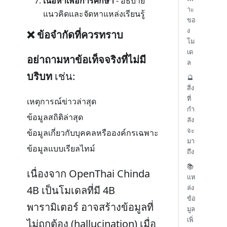
เนื้อหาเพื่อการศึกษา
- อธิบาย
าะ
แนวคิดและจัดหาแหล่งเรียนรู้
ขอ
ง
❌ ข้อจำกัดที่ควรทราบ
โม
เด
อย่าถามหาข้อเท็จจริงที่ไม่มี
ล
บริบท
เช่น:
🔮
สิ่ง
ที่
เหตุการณ์ข่าวล่าสุด
กำ
ข้อมูลสถิติล่าสุด
ลัง
จะ
ข้อมูลเกี่ยวกับบุคคลหรือองค์กรเฉพาะ
มา
ข้อมูลแบบเรียลไทม์
ถึง
📚
เนื่องจาก OpenThai Chinda
แห
ล่ง
4B เป็นโมเดลที่มี 4B
ข้อ
พารามิเตอร์ อาจสร้างข้อมูลที่
มูล
เพิ่
ไม่ถูกต้อง (hallucination) เมื่อ