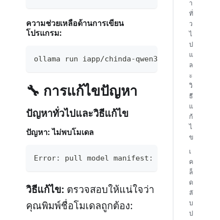
า
ทั่
ความช่วยเหลือด้านการเขียน
ว
โปรแกรม:
ไ
ป
แ
ollama run iapp/chinda-qwen3-4b "เขียนฟังก์ชัน 
ล
ะ
วิ
🔧 การแก้ไขปัญหา
ธี
แ
ปัญหาทั่วไปและวิธีแก้ไข
ก้
ไ
ปัญหา: ไม่พบโมเดล
ข
เ
Error: pull model manifest: file does not 
ค
ล็
ด
วิธีแก้ไข:
ตรวจสอบให้แน่ใจว่า
ลั
บ
คุณพิมพ์ชื่อโมเดลถูกต้อง:
ป