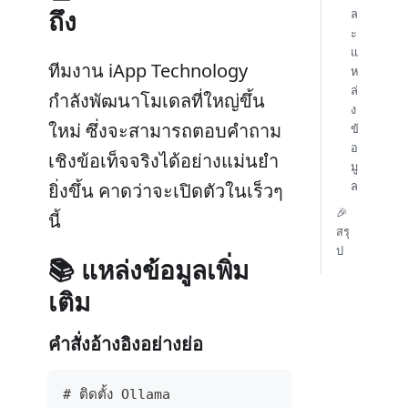
ถึง
ล
ะ
แ
ทีมงาน iApp Technology
ห
ล่
กำลังพัฒนาโมเดลที่ใหญ่ขึ้น
ง
ใหม่ ซึ่งจะสามารถตอบคำถาม
ข้
อ
เชิงข้อเท็จจริงได้อย่างแม่นยำ
มู
ล
ยิ่งขึ้น คาดว่าจะเปิดตัวในเร็วๆ
🎉
นี้
สรุ
ป
📚 แหล่งข้อมูลเพิ่ม
เติม
คำสั่งอ้างอิงอย่างย่อ
# ติดตั้ง Ollama