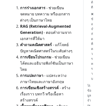
ด้
ดี
การร่างเอกสาร
- ช่วยเขียน
จดหมาย บทความ หรือเอกสาร
❌
ข้
ต่างๆ เป็นภาษาไทย
อ
RAG (Retrieval-Augmented
จำ
Generation)
- ตอบคำถามจาก
กั
เอกสารที่ให้มา
ด
ที่
คำถามคณิตศาสตร์
- แก้โจทย์
ค
ปัญหาคณิตศาสตร์ในระดับต่างๆ
ว
การเขียนโปรแกรม
- ช่วยเขียน
ร
โค้ดและอธิบายฟังก์ชันเป็นภาษา
ท
ร
ไทย
า
การแปลภาษา
- แปลระหว่าง
บ
ภาษาไทยและภาษาอังกฤษ
🚀
การเขียนเชิงสร้างสรรค์
- สร้าง
ข้อ
เรื่องราว บทกวี หรือเนื้อหา
มูล
สร้างสรรค์
จำ
เพ