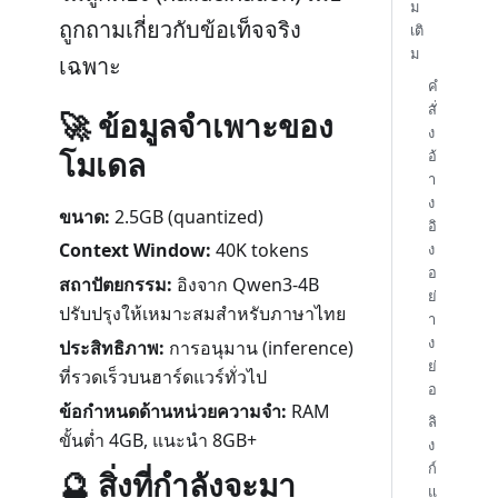
ม
ถูกถามเกี่ยวกับข้อเท็จจริง
เติ
ม
เฉพาะ
คำ
สั่
🚀 ข้อมูลจำเพาะของ
ง
โมเดล
อ้
า
ง
ขนาด:
2.5GB (quantized)
อิ
Context Window:
40K tokens
ง
อ
สถาปัตยกรรม:
อิงจาก Qwen3-4B
ย่
ปรับปรุงให้เหมาะสมสำหรับภาษาไทย
า
ง
ประสิทธิภาพ:
การอนุมาน (inference)
ย่
ที่รวดเร็วบนฮาร์ดแวร์ทั่วไป
อ
ข้อกำหนดด้านหน่วยความจำ:
RAM
ลิ
ขั้นต่ำ 4GB, แนะนำ 8GB+
ง
ก์
🔮 สิ่งที่กำลังจะมา
แ