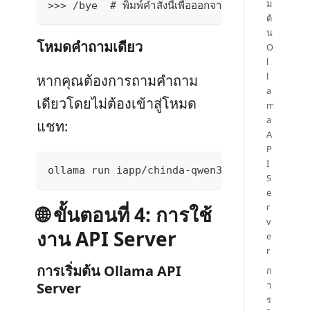
ม
>>> /bye  # พิมพ์คำสั่งนี้เพื่อออกจากแชท
ต้
น
โหมดคำถามเดียว
O
l
l
หากคุณต้องการถามคำถาม
a
เดียวโดยไม่ต้องเข้าสู่โหมด
m
a
แชท:
A
P
I
ollama run iapp/chinda-qwen3-4b "อธิบายเกี่ยวกับ
S
e
r
🌐 ขั้นตอนที่ 4: การใช้
v
งาน API Server
e
r
การเริ่มต้น Ollama API
ก
า
Server
ร