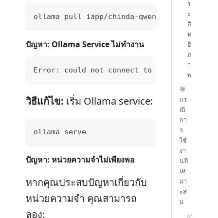
ร
ะ
ollama pull iapp/chinda-qwen3-4b
สิ
ท
ปัญหา: Ollama Service ไม่ทำงาน
ธิ
ภ
า
Error: could not connect to ollama app, is
พ
🎯
วิธีแก้ไข:
เริ่ม Ollama service:
กร
ณี
กา
ร
ollama serve
ใช้
งา
ปัญหา: หน่วยความจำไม่เพียงพอ
นที่
เห
หากคุณประสบปัญหาเกี่ยวกับ
มา
ะส
หน่วยความจำ คุณสามารถ
ม
ลอง:
✅