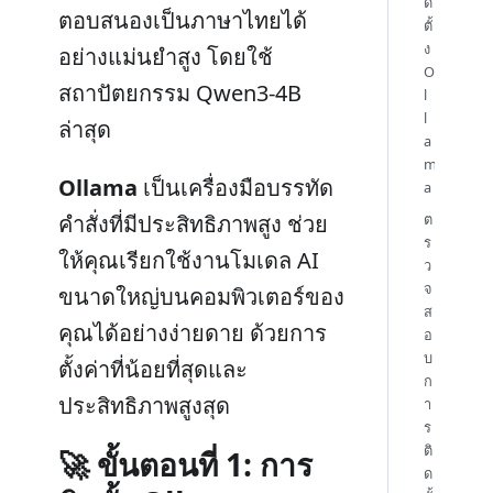
ด
ตอบสนองเป็นภาษาไทยได้
ตั้
ง
อย่างแม่นยำสูง โดยใช้
O
สถาปัตยกรรม Qwen3-4B
l
l
ล่าสุด
a
m
Ollama
เป็นเครื่องมือบรรทัด
a
คำสั่งที่มีประสิทธิภาพสูง ช่วย
ต
ร
ให้คุณเรียกใช้งานโมเดล AI
ว
จ
ขนาดใหญ่บนคอมพิวเตอร์ของ
ส
คุณได้อย่างง่ายดาย ด้วยการ
อ
บ
ตั้งค่าที่น้อยที่สุดและ
ก
ประสิทธิภาพสูงสุด
า
ร
ติ
🚀 ขั้นตอนที่ 1: การ
ด