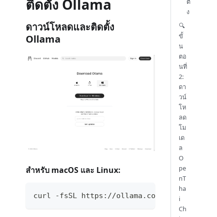
ติดตั้ง Ollama
ตั้
ง
ดาวน์โหลดและติดตั้ง
🔍
ขั้
Ollama
น
ตอ
นที่
2:
ดา
วน์
โห
ลด
โม
เด
ล
O
pe
สำหรับ macOS และ Linux:
nT
ha
curl -fsSL https://ollama.com/install.sh |
i
Ch