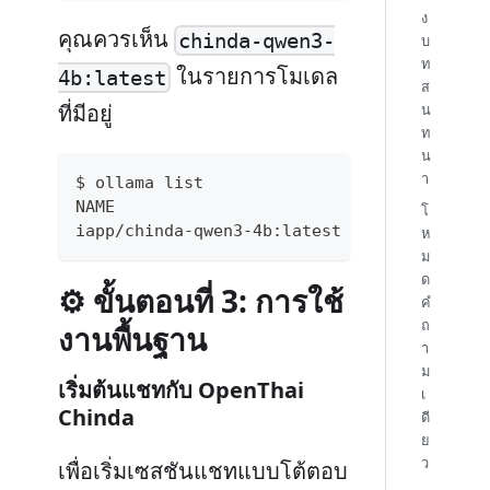
ง
คุณควรเห็น
chinda-qwen3-
บ
ท
ในรายการโมเดล
4b:latest
ส
ที่มีอยู่
น
ท
น
า
$ ollama list
NAME                           ID         
โ
iapp/chinda-qwen3-4b:latest    f66773e5069
ห
ม
ด
⚙️ ขั้นตอนที่ 3: การใช้
คำ
ถ
งานพื้นฐาน
า
ม
เริ่มต้นแชทกับ OpenThai
เ
Chinda
ดี
ย
ว
เพื่อเริ่มเซสชันแชทแบบโต้ตอบ