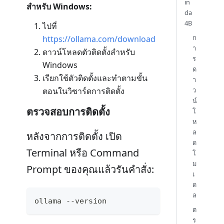
in
สำหรับ Windows:
da
4B
ไปที่
ก
https://ollama.com/download
า
ดาวน์โหลดตัวติดตั้งสำหรับ
ร
Windows
ด
เรียกใช้ตัวติดตั้งและทำตามขั้น
า
ตอนในวิซาร์ดการติดตั้ง
ว
น์
ตรวจสอบการติดตั้ง
โ
ห
ล
หลังจากการติดตั้ง เปิด
ด
Terminal หรือ Command
โ
ม
Prompt ของคุณแล้วรันคำสั่ง:
เ
ด
ล
ollama --version
ต
ร