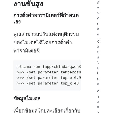
งานขั้นสูง
กำ
ห
น
การตั้งค่าพารามิเตอร์ที่กำหนด
ด
เอง
เ
อ
คุณสามารถปรับแต่งพฤติกรรม
ง
ของโมเดลได้โดยการตั้งค่า
ข้
อ
พารามิเตอร์:
มู
ล
โ
ollama run iapp/chinda-qwen3-4b
ม
>>> /set parameter temperature 0.7
เ
>>> /set parameter top_p 0.9
ด
>>> /set parameter top_k 40
ล
ตั
ว
ข้อมูลโมเดล
อ
ย่
เพื่อดูข้อมูลโดยละเอียดเกี่ยวกับ
า