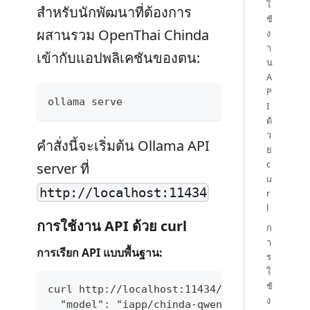
ใ
สำหรับนักพัฒนาที่ต้องการ
ช้
ผสานรวม OpenThai Chinda
ง
า
เข้ากับแอปพลิเคชันของตน:
น
A
P
ollama serve
I
ด้
ว
คำสั่งนี้จะเริ่มต้น Ollama API
ย
c
server ที่
u
http://localhost:11434
r
l
การใช้งาน API ด้วย curl
ก
า
การเรียก API แบบพื้นฐาน:
ร
ใ
ช้
curl http://localhost:11434/api/generate -
ง
  "model": "iapp/chinda-qwen3-4b",