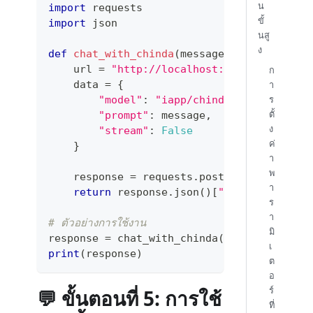
น
import
 requests
ขั้
import
 json
นสู
ง
def
chat_with_chinda
(
message
)
:
    url 
=
"http://localhost:11434/api/gene
ก
า
    data 
=
{
ร
"model"
:
"iapp/chinda-qwen3-4b"
,
ตั้
"prompt"
:
 message
,
ง
"stream"
:
False
ค่
}
า
พ
    response 
=
 requests
.
post
(
url
,
 json
=
dat
า
return
 response
.
json
(
)
[
"response"
]
ร
า
# ตัวอย่างการใช้งาน
มิ
response 
=
 chat_with_chinda
(
"สวัสดีครับ"
)
เ
print
(
response
)
ต
อ
ร์
💬 ขั้นตอนที่ 5: การใช้
ที่