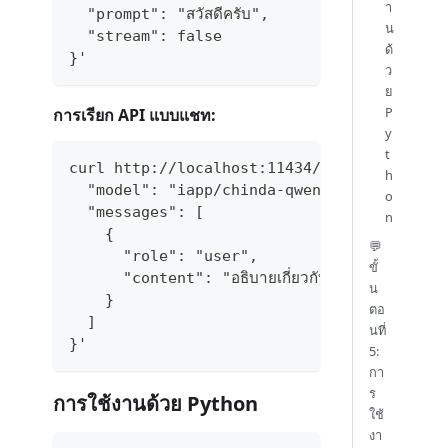
า
  "prompt": "สวัสดีครับ",
น
  "stream": false
ด้
}'
ว
ย
P
การเรียก API แบบแชท:
y
t
curl http://localhost:11434/api/chat -d '{
h
  "model": "iapp/chinda-qwen3-4b",
o
  "messages": [
n
    {
💬
      "role": "user",
ขั้
      "content": "อธิบายเกี่ยวกับปัญญาประดิษฐ์ให้
น
    }
ตอ
  ]
นที่
}'
5:
กา
ร
การใช้งานด้วย Python
ใช้
งา