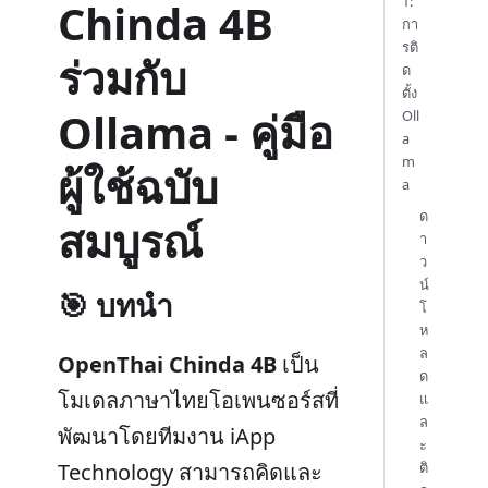
1:
Chinda 4B
กา
รติ
ร่วมกับ
ด
ตั้ง
Ollama - คู่มือ
Oll
a
m
ผู้ใช้ฉบับ
a
ด
สมบูรณ์
า
ว
น์
🎯 บทนำ
โ
ห
ล
OpenThai Chinda 4B
เป็น
ด
โมเดลภาษาไทยโอเพนซอร์สที่
แ
ล
พัฒนาโดยทีมงาน iApp
ะ
Technology สามารถคิดและ
ติ