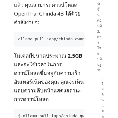
แล้ว คุณสามารถดาวน์โหลด
⚙️
ขั้
OpenThai Chinda 4B ได้ด้วย
น
ตอ
คำสั่งง่ายๆ:
นที่
3:
กา
ollama pull iapp/chinda-qwen3-4b
ร
ใช้
งา
โมเดลมีขนาดประมาณ
2.5GB
นพื้
และจะใช้เวลาในการ
นฐ
าน
ดาวน์โหลดขึ้นอยู่กับความเร็ว
เ
อินเทอร์เน็ตของคุณ คุณจะเห็น
ริ่
ม
แถบความคืบหน้าแสดงสถานะ
ต้
การดาวน์โหลด
น
แ
ช
$ ollama pull iapp/chinda-qwen3-4b
ท