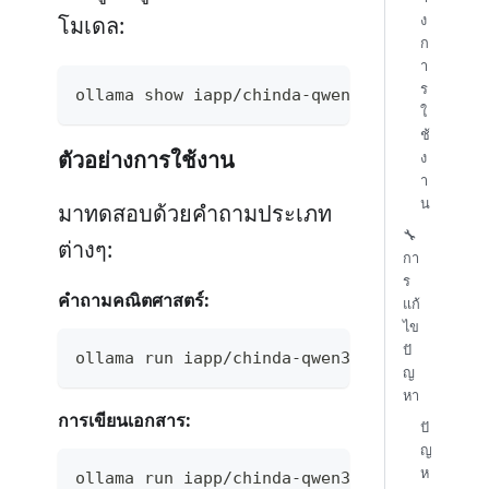
ง
โมเดล:
ก
า
ร
ollama show iapp/chinda-qwen3-4b
ใ
ช้
ตัวอย่างการใช้งาน
ง
า
น
มาทดสอบด้วยคำถามประเภท
🔧
ต่างๆ:
กา
ร
คำถามคณิตศาสตร์:
แก้
ไข
ปั
ollama run iapp/chinda-qwen3-4b "ช่วยแก้สมกา
ญ
หา
การเขียนเอกสาร:
ปั
ญ
ห
ollama run iapp/chinda-qwen3-4b "ช่วยเขียนจดห