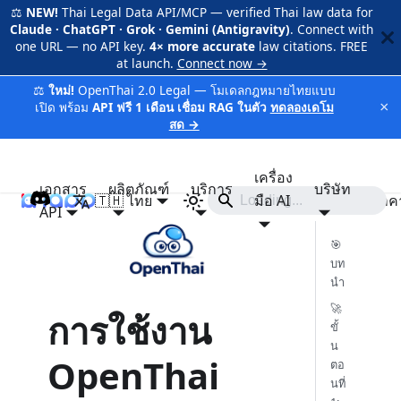
⚖️
NEW!
Thai Legal Data API/MCP — verified Thai law data for
Claude · ChatGPT · Grok · Gemini (Antigravity)
. Connect with
one URL — no API key.
4× more accurate
law citations. FREE
at launch.
Connect now →
⚖️
ใหม่!
OpenThai 2.0 Legal — โมเดลกฎหมายไทยแบบ
×
เปิด พร้อม
API ฟรี 1 เดือน เชื่อม RAG ในตัว
ทดลองเดโม
สด →
เครื่อง
เอกสาร
ผลิตภัณฑ์
บริการ
บริษัท
🇹🇭 ไทย
iApp
มือ AI
ราค
API
🎯
บท
นำ
🚀
การใช้งาน
ขั้
น
OpenThai
ตอ
นที่