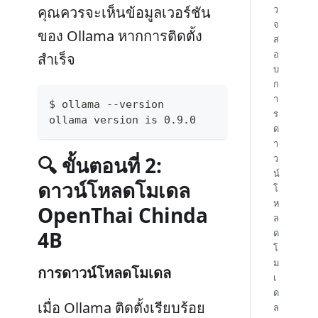
คุณควรจะเห็นข้อมูลเวอร์ชัน
ว
จ
ของ Ollama หากการติดตั้ง
ส
อ
สำเร็จ
บ
ก
า
$ ollama --version
ร
ollama version is 0.9.0
ด
า
🔍 ขั้นตอนที่ 2:
ว
น์
ดาวน์โหลดโมเดล
โ
ห
OpenThai Chinda
ล
4B
ด
โ
ม
การดาวน์โหลดโมเดล
เ
ด
เมื่อ Ollama ติดตั้งเรียบร้อย
ล