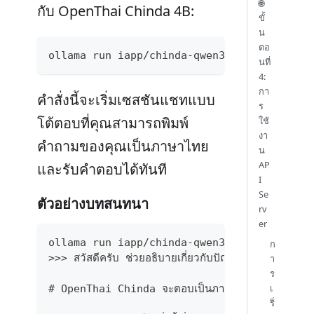
🌐
กับ OpenThai Chinda 4B:
ขั้
น
ตอ
ollama run iapp/chinda-qwen3-4b
นที่
4:
กา
คำสั่งนี้จะเริ่มเซสชันแชทแบบ
ร
โต้ตอบที่คุณสามารถพิมพ์
ใช้
งา
คำถามของคุณเป็นภาษาไทย
น
AP
และรับคำตอบได้ทันที
I
Se
ตัวอย่างบทสนทนา
rv
er
ollama run iapp/chinda-qwen3-4b
ก
>>> สวัสดีครับ ช่วยอธิบายเกี่ยวกับปัญญาประดิษฐ์ให้ฟัง
า
ร
เ
# OpenThai Chinda จะตอบเป็นภาษาไทยอธิบายเกี่ยวก
ริ่